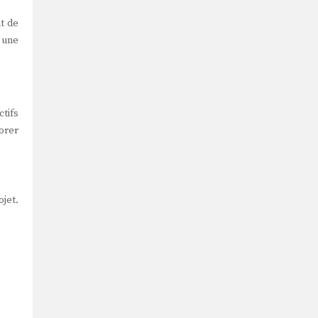
t de
 une
tifs
orer
ojet.