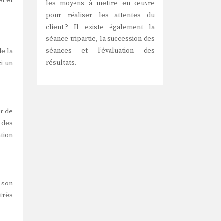
t et
les moyens à mettre en œuvre
pour réaliser les attentes du
client ? Il existe également la
séance tripartie, la succession des
séances et l’évaluation des
de la
résultats.
i un
r de
n des
tion
 son
 très