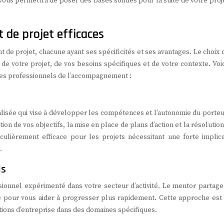
ous permettra de poser des bases solides pour la suite de votre proje
de projet efficaces
de projet, chacune ayant ses spécificités et ses avantages. Le choix 
e votre projet, de vos besoins spécifiques et de votre contexte. Voic
les professionnels de l’accompagnement :
alisée qui vise à développer les compétences et l’autonomie du porteu
on de vos objectifs, la mise en place de plans d’action et la résolutio
culièrement efficace pour les projets nécessitant une forte implica
.
ls
ssionnel expérimenté dans votre secteur d’activité. Le mentor partage
ique pour vous aider à progresser plus rapidement. Cette approche est
tions d’entreprise dans des domaines spécifiques.