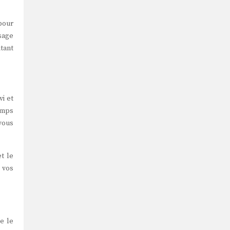
 pour
sage
itant
vi et
temps
vous
t le
 vos
e le