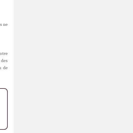
es ne
votre
 des
u de