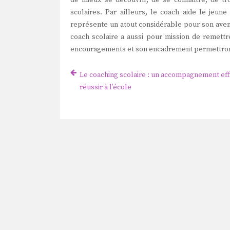
de mieux se découvrir, de se connaître, de tr
scolaires. Par ailleurs, le coach aide le jeu
représente un atout considérable pour son avenir
coach scolaire a aussi pour mission de remettr
encouragements et son encadrement permettront 
Le coaching scolaire : un accompagnement eff
réussir à l’école