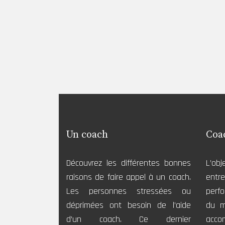
Un coach
Coa
Découvrez les différentes bonnes
L’obj
raisons de faire appel à un coach.
entre
Les personnes stressées ou
perf
déprimées ont besoin de l’aide
du m
d’un coach. Ce dernier
acco