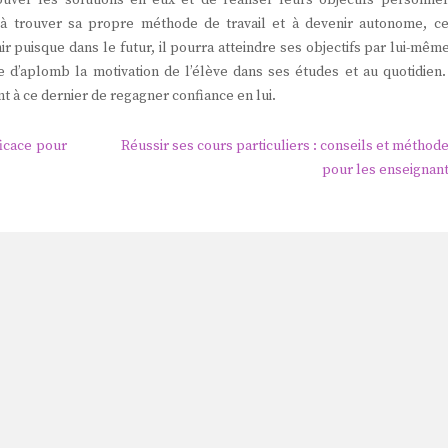
ouver les solutions en eux et de réaliser leurs objectifs personnel
ne à trouver sa propre méthode de travail et à devenir autonome, ce
 puisque dans le futur, il pourra atteindre ses objectifs par lui-mêm
e d’aplomb la motivation de l’élève dans ses études et au quotidien.
à ce dernier de regagner confiance en lui.
icace pour
Réussir ses cours particuliers : conseils et méthod
pour les enseignan