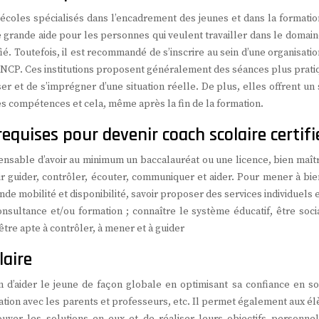
d’écoles spécialisés dans l’encadrement des jeunes et dans la formati
e grande aide pour les personnes qui veulent travailler dans le domai
fié. Toutefois, il est recommandé de s’inscrire au sein d’une organisati
e RNCP. Ces institutions proposent généralement des séances plus prat
er et de s’imprégner d’une situation réelle. De plus, elles offrent un 
 compétences et cela, même après la fin de la formation.
equises pour devenir coach scolaire certifi
spensable d’avoir au minimum un baccalauréat ou une licence, bien maît
ir guider, contrôler, écouter, communiquer et aider. Pour mener à bie
nde mobilité et disponibilité, savoir proposer des services individuels 
 consultance et/ou formation ; connaître le système éducatif, être soc
re apte à contrôler, à mener et à guider
laire
 d’aider le jeune de façon globale en optimisant sa confiance en soi
ation avec les parents et professeurs, etc. Il permet également aux é