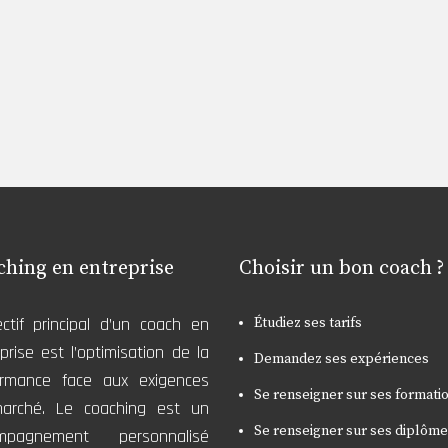
ching en entreprise
Choisir un bon coach ?
ectif principal d’un coach en
Étudiez ses tarifs
prise est l’optimisation de la
Demandez ses expériences
ormance face aux exigences
Se renseigner sur ses formati
arché. Le coaching est un
Se renseigner sur ses diplôm
mpagnement personnalisé