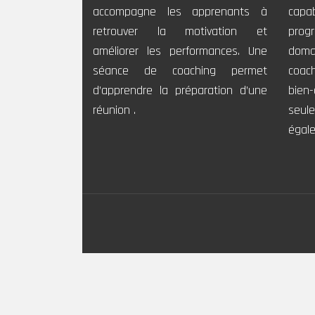
accompagne les apprenants à
capa
retrouver la motivation et
prog
améliorer les performances. Une
doma
séance de coaching permet
coac
d’apprendre la préparation d’une
bien
réunion .
seu
égale