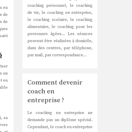
coaching personnel, le coaching
on en
de vie, le coaching en entreprise,
ne de
le coaching scolaire, le coaching
on de
alimentaire, le coaching pour les
iques
personnes âgées… Les séances
suivi
peuvent être réalisées à domicile,
dans des centres, par téléphone,
é
par mail, par correspondance…
riser
n un
et en
Comment devenir
iable
coach en
entreprise ?
Le coaching en entreprise ne
, sa
demande pas un diplôme spécial.
lèves
Cependant, le coach en entreprise